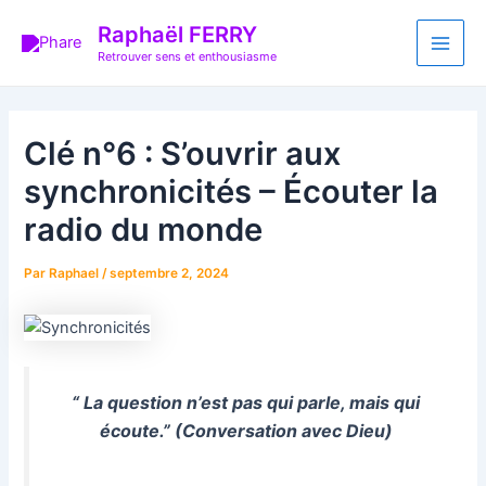
Aller
Navigation
Main
Raphaël FERRY
au
des
Retrouver sens et enthousiasme
Men
contenu
articles
Clé n°6 : S’ouvrir aux
synchronicités – Écouter la
radio du monde
Par
Raphael
/
septembre 2, 2024
“ La question n’est pas qui parle, mais qui
écoute.” (Conversation avec Dieu)