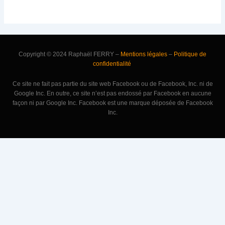
Copyright © 2024 Raphaël FERRY –
Mentions légales
–
Politique de
confidentialité
Ce site ne fait pas partie du site web Facebook ou de Facebook, Inc. ni de
Google Inc. En outre, ce site n’est pas endossé par Facebook en aucune
façon ni par Google Inc. Facebook est une marque déposée de Facebook
Inc.